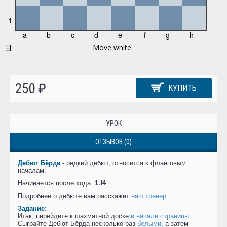
250 ₽
КУПИТЬ
УРОК
ОТЗЫВОВ (0)
Дебют Бёрда
- редкий дебют, относится к фланговым
началам.
Начинается после хода:
1.f4
Подробнее о дебюте вам расскажет
наш тренер
.
Задание:
Итак, перейдите к шахматной доске
в начале страницы
.
Сыграйте Дебют Бёрда несколько раз
белыми
, а затем