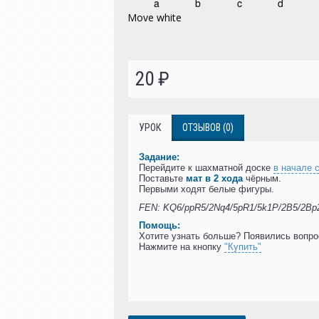
20 ₽
УРОК
ОТЗЫВОВ (0)
Задание:
Перейдите к шахматной доске
в начале 
Поставьте
мат в 2 хода
чёрным.
Первыми ходят белые фигуры.
FEN: KQ6/ppR5/2Nq4/5pR1/5k1P/2B5/2Bp2P
Помощь:
Хотите узнать больше? Появились вопр
Нажмите на кнопку
"Купить"