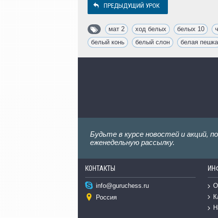
ПРЕДЫДУЩИЙ УРОК
мат 2
,
ход белых
,
белых 10
,
белый конь
,
белый слон
,
белая пешка
Будьте в курсе новостей и акций, п
еженедельную рассылку.
КОНТАКТЫ
ИН
О
info@guruchess.ru
К
Россия
Н