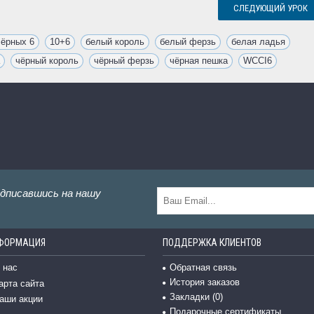
СЛЕДУЮЩИЙ УРОК
чёрных 6
,
10+6
,
белый король
,
белый ферзь
,
белая ладья
,
,
чёрный король
,
чёрный ферзь
,
чёрная пешка
,
WCCI6
одписавшись на нашу
ФОРМАЦИЯ
ПОДДЕРЖКА КЛИЕНТОВ
 нас
Обратная связь
История заказов
арта сайта
Закладки (
0
)
аши акции
Подарочные сертификаты