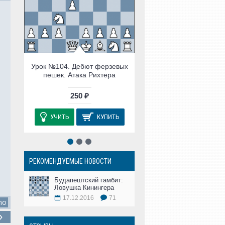
УЧИТЬ
КУ
Урок №104. Дебют ферзевых
пешек. Атака Рихтера
250 ₽
УЧИТЬ
КУПИТЬ
РЕКОМЕНДУЕМЫЕ НОВОСТИ
Будапештский гамбит:
Ловушка Кинингера
17.12.2016
71