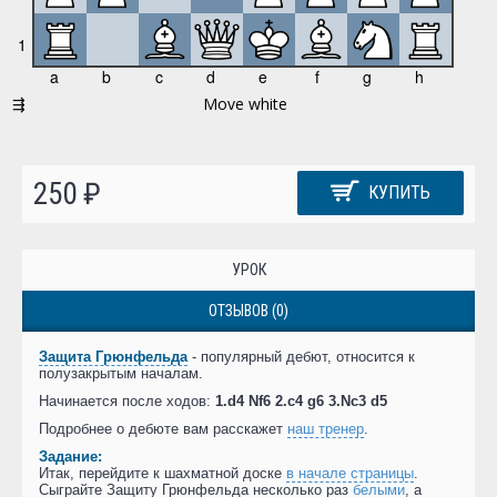
250 ₽
КУПИТЬ
УРОК
ОТЗЫВОВ (0)
Защита Грюнфельда
- популярный дебют, относится к
полузакрытым началам.
Начинается после ходов:
1.d4 Nf6 2.c4 g6 3.Nc3 d5
Подробнее о дебюте вам расскажет
наш тренер
.
Задание:
Итак, перейдите к шахматной доске
в начале страницы
.
Сыграйте Защиту Грюнфельда несколько раз
белыми
, а