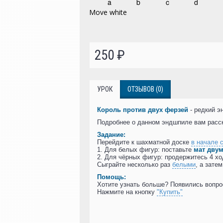
250 ₽
УРОК
ОТЗЫВОВ (0)
Король против двух ферзей
- редкий э
Подробнее о данном эндшпиле вам рас
Задание:
Перейдите к шахматной доске
в начале 
1. Для белых фигур: поставьте
мат дву
2. Для чёрных фигур: продержитесь 4 хо
Сыграйте несколько раз
белыми
, а зате
Помощь:
Хотите узнать больше? Появились вопр
Нажмите на кнопку
"Купить"