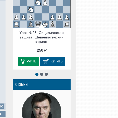
УЧИТЬ
КУ
Урок №28. Сицилианская
защита. Шевенингенский
вариант
250 ₽
УЧИТЬ
КУПИТЬ
ОТЗЫВЫ