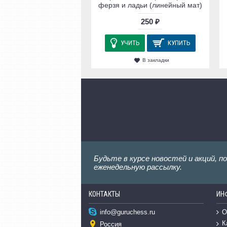
ферзя и ладьи (линейный мат)
250 ₽
УЧИТЬ
КУПИТЬ
В закладки
Будьте в курсе новостей и акций, п
еженедельную рассылку.
КОНТАКТЫ
ИН
О
info@guruchess.ru
К
Россия