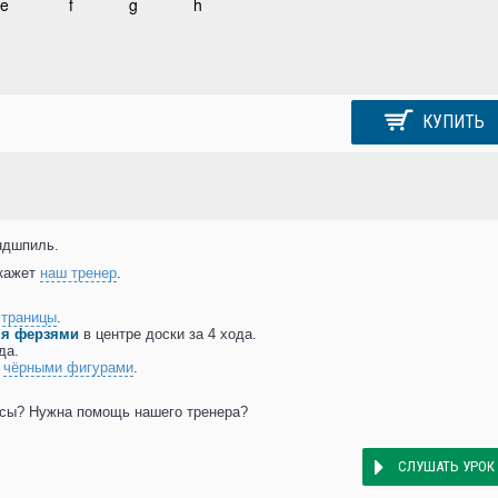
КУПИТЬ
ндшпиль.
скажет
наш тренер
.
страницы
.
мя ферзями
в центре доски за 4 хода.
да.
м
чёрными фигурами
.
осы? Нужна помощь нашего тренера?
СЛУШАТЬ УРОК