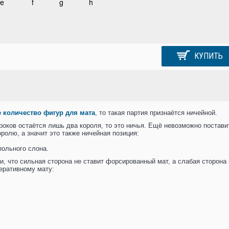
КУПИТЬ
 количество фигур для мата
, то такая партия признаётся ничейной.
игроков остаётся лишь два короля, то это ничья. Ещё невозможно постави
оролю, а значит это также ничейная позиция:
опольного слона.
ии, что сильная сторона не ставит форсированный мат, а слабая сторона
перативному мату: