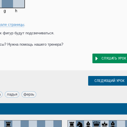
чале страницы
.
х фигур будут подсвечиваться.
осы? Нужна помощь нашего тренера?
СЛУШАТЬ УРОК
СЛЕДУЮЩИЙ УРОК
а
,
ладья
,
ферзь