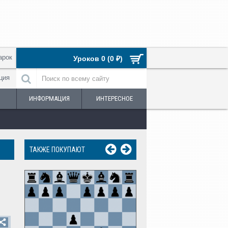
арок
Уроков 0 (0 ₽)
ция
ИНФОРМАЦИЯ
ИНТЕРЕСНОЕ
ТАКЖЕ ПОКУПАЮТ
Урок №13. Троекра
повторение пози
250 ₽
УЧИТЬ
КУ