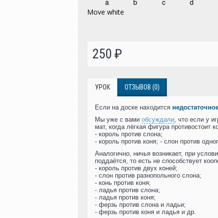
250 ₽
УРОК
ОТЗЫВОВ (0)
Если на доске находится
недостаточное
Мы уже с вами
обсуждали
, что если у 
мат, когда лёгкая фигура противостоит к
- король против слона;
- король против коня; - слон против одн
Аналогично, ничья возникает, при услов
поддаётся, то есть не способствует коо
- король против двух коней;
- слон против разнопольного слона;
- конь против коня;
- ладья против слона;
- ладья против коня;
- ферзь против слона и ладьи;
- ферзь против коня и ладья и др.