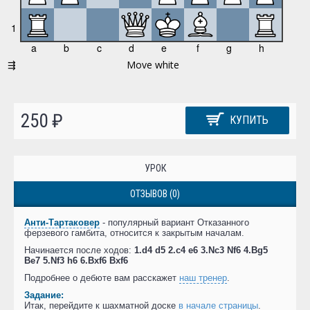
250 ₽
КУПИТЬ
УРОК
ОТЗЫВОВ (0)
Анти-Тартаковер
- популярный вариант Отказанного
ферзевого гамбита, относится к закрытым началам.
Начинается после ходов:
1.d4 d5 2.c4 e6 3.Nc3 Nf6 4.Bg5
Be7 5.Nf3 h6 6.Bxf6 Bxf6
Подробнее о дебюте вам расскажет
наш тренер
.
Задание:
Итак, перейдите к шахматной доске
в начале страницы
.