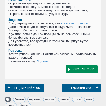
- королю некуда ходить из-за угрозы шаха;
- собственные фигуры мешают королю ходить;
- своя фигура не может походить из-за вскрытия шаха;
- король не может срубить чужую фигуру.
Задание:
Итак, перейдите к шахматной доске
в начале страницы
.
Даже в безвыходных ситуациях иногда бывает спасение!
Вынудите белых поставить вам пат.
И учтите, если в данной позиции вы не добьётесь ничьи,
белые фигуры вас выиграют.
Для удобства, все доступные ходы ваших фигур будут
подсвечиваться.
Помощь:
Хотите узнать больше? Появились вопросы? Нужна помощь
нашего тренера?
Нажмите на кнопку
"Купить"
СЛУШАТЬ УРОК
ПРЕДЫДУЩИЙ УРОК
СЛЕДУЮЩИЙ УРОК
белые
,
чёрные
,
король
,
пешка
,
слон
,
конь
,
ладья
,
ферзь