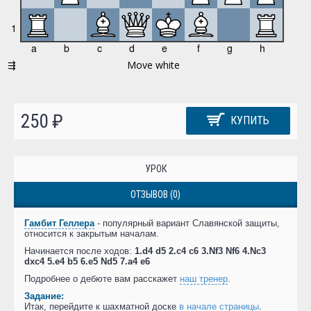
250 ₽
КУПИТЬ
УРОК
ОТЗЫВОВ (0)
Гамбит Геллера
- популярный вариант Славянской защиты,
относится к закрытым началам.
Начинается после ходов:
1.d4 d5 2.c4 c6 3.Nf3 Nf6 4.Nc3
dxc4 5.e4 b5 6.e5 Nd5 7.a4 e6
Подробнее о дебюте вам расскажет
наш тренер
.
Задание:
Итак, перейдите к шахматной доске
в начале страницы
.