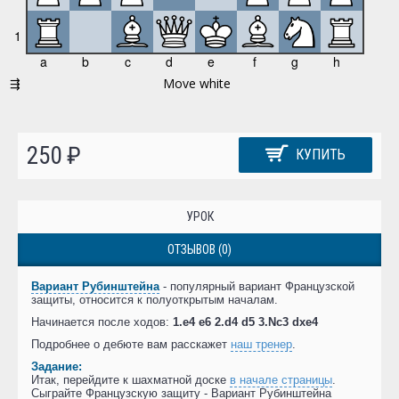
250 ₽
КУПИТЬ
УРОК
ОТЗЫВОВ (0)
Вариант Рубинштейна
- популярный вариант Французской
защиты, относится к полуоткрытым началам.
Начинается после ходов:
1.e4 e6 2.d4 d5 3.Nc3 dxe4
Подробнее о дебюте вам расскажет
наш тренер
.
Задание:
Итак, перейдите к шахматной доске
в начале страницы
.
Сыграйте Французскую защиту - Вариант Рубинштейна