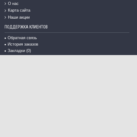
О нас
Карта сайта
Наши акции
ПОДДЕРЖКА КЛИЕНТОВ
Обратная связь
История заказов
Закладки (
0
)
Подарочные сертификаты
Партнерская программа
ПОСЛЕДНИЕ ПОСТУПЛЕНИЯ
Задача №4. Мат в 3 хода
30 ₽
Задача №4. Мат в 2 хода
20 ₽
Добро пожаловать в шахматную школу ШахматыГуру.рф!
Здесь вы научитесь играть в шахматы с самого
начального уровня до уровня профессионала.
Каждый урок GuruChess.ru доступен для
самостоятельного и бесплатного изучения.
Если вам нужна помощь, обращайтесь, наши опытные