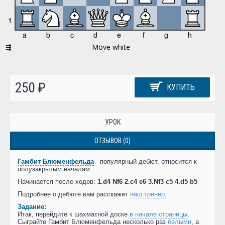
250 ₽
КУПИТЬ
УРОК
ОТЗЫВОВ (0)
Гамбит Блюменфельда
- популярный дебют, относится к
полузакрытым началам.
Начинается после ходов:
1.d4 Nf6 2.c4 e6 3.Nf3 c5 4.d5 b5
Подробнее о дебюте вам расскажет
наш тренер
.
Задание:
Итак, перейдите к шахматной доске
в начале страницы
.
Сыграйте Гамбит Блюменфельда несколько раз
белыми
, а