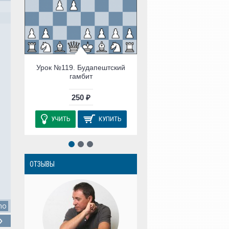
УЧИТЬ
КУ
Урок №119. Будапештский
гамбит
250 ₽
УЧИТЬ
КУПИТЬ
ОТЗЫВЫ