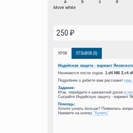
250 ₽
УРОК
ОТЗЫВОВ (0)
Индийская защита - вариант Яновског
Начинается после ходов:
1.d4 Nf6 2.c4 d
Подробнее о дебюте вам расскажет
наш 
Задание:
Итак, перейдите к шахматной доске
в на
Сыграйте Индийскую защиту - вариант Я
Помощь:
Хотите узнать больше? Появились вопр
Нажмите на кнопку
"Купить"