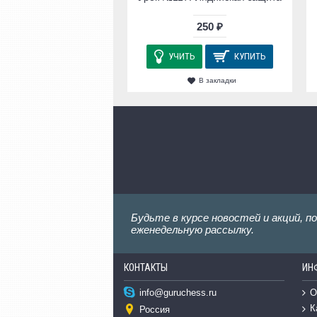
250 ₽
УЧИТЬ
КУПИТЬ
В закладки
Будьте в курсе новостей и акций, п
еженедельную рассылку.
КОНТАКТЫ
ИН
О
info@guruchess.ru
К
Россия