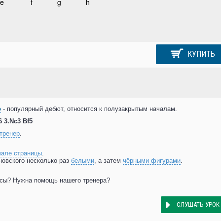
КУПИТЬ
о
- популярный дебют, относится к полузакрытым началам.
6 3.Nc3 Bf5
тренер
.
чале страницы
.
новского несколько раз
белыми
, а затем
чёрными фигурами
.
осы? Нужна помощь нашего тренера?
СЛУШАТЬ УРОК