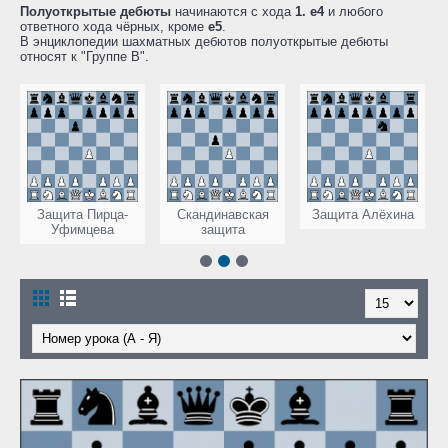
Полуоткрытые дебюты
начинаются с хода
1. e4
и любого
ответного хода чёрных, кроме
e5
.
В энциклопедии шахматных дебютов полуоткрытые дебюты
относят к "Группе B".
та Пирца-
Скандинавская
Защита Алёхина
Дебют Ним
имцева
защита