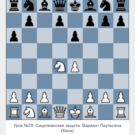
Урок №29. Сицилианская защита. Вариант Паульсена
(Кана)