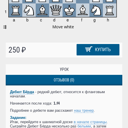
250 ₽
КУПИТЬ
УРОК
ОТЗЫВОВ (0)
Дебют Бёрда
- редкий дебют, относится к фланговым
началам.
Начинается после хода:
1.f4
Подробнее о дебюте вам расскажет
наш тренер
.
Задание:
Итак, перейдите к шахматной доске
в начале страницы
.
Сыграйте Дебют Бёрда несколько раз
белыми
, а затем