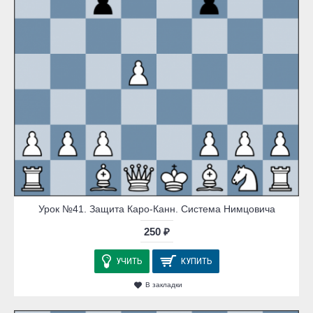
Урок №41. Защита Каро-Канн. Система Нимцовича
250 ₽
УЧИТЬ
КУПИТЬ
В закладки