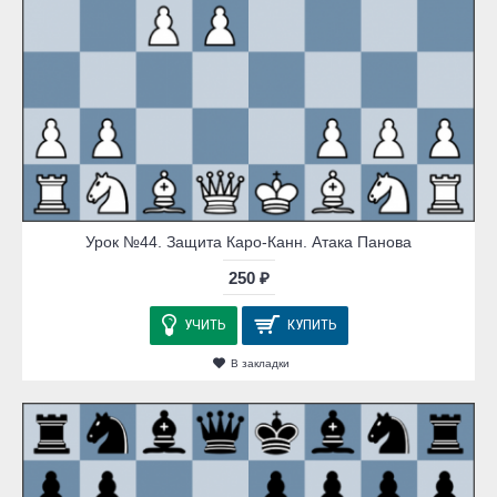
Урок №44. Защита Каро-Канн. Атака Панова
250 ₽
УЧИТЬ
КУПИТЬ
В закладки