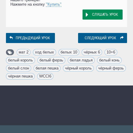
Нажмите на кнопку
"Купить"
СЛУШАТЬ УРОК
ПРЕДЫДУЩИЙ УРОК
СЛЕДУЮЩИЙ УРОК
мат 2
,
ход белых
,
белых 10
,
чёрных 6
,
10+6
,
белый король
,
белый ферзь
,
белая ладья
,
белый конь
,
белый слон
,
белая пешка
,
чёрный король
,
чёрный ферзь
,
чёрная пешка
,
WCCI6