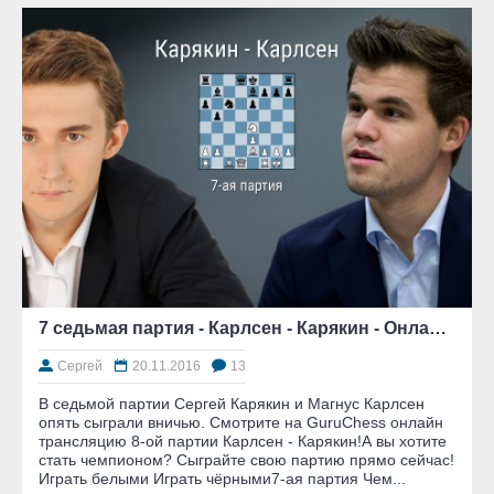
7 седьмая партия - Карлсен - Карякин - Онлайн трансляция - Матч за звание чемпиона мира по шахматам 2016 - GuruChess.ru
Сергей
20.11.2016
13
В седьмой партии Сергей Карякин и Магнус Карлсен
опять сыграли вничью. Смотрите на GuruChess онлайн
трансляцию 8-ой партии Карлсен - Карякин!А вы хотите
стать чемпионом? Сыграйте свою партию прямо сейчас!
Играть белыми Играть чёрными7-ая партия Чем...