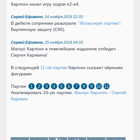
Карлсен начал игру ходом e2-e4.
,
:
Сергей Ефимено
24 ноября 2016 22:35
В дебюте сопреники разыграли:
"Испаснкую партию"
:
Берлинскую защиту (С65).
,
:
Сергей Ефимено
25 ноября 2016 04:33
Магнус Карлсен в тежелейшем эндшпиле победил
Сергея Карякина!
В следующей
11-ой партии
Карлсен сыграет чёрными
фигурами.
Партии:
1
2
3
4
5
6
7
8
9
10
11
Анализировать 10-ую партию:
Магнус Карлсен - Сергей
Карякин