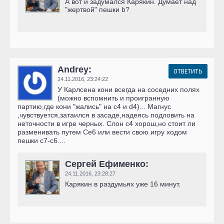
А вот и задумался Карякин. Думает над
"жертвой" пешки b?
Andrey:
ОТВЕТИТЬ
24.11.2016,
23:24:22
У Карлсена кони всегда на соседних полях
(можно вспомнить и проигранную
партию,где кони "жались" на с4 и d4)... Магнус
,чувствуется,затаился в засаде,надеясь подловить на
неточности в игре черных. Слон с4 хорош,но стоит ли
разменивать путем Се6 или вести свою игру ходом
пешки с7-с6....
Сергей Ефименко:
24.11.2016,
23:28:27
Карякин в раздумьях уже 16 минут.