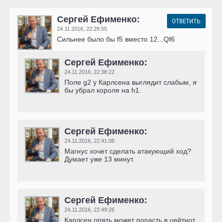
Сергей Ефименко:
ОТВЕТИТЬ
24.11.2016,
22:28:55
Сильнее было бы f5 вместо 12...Qf6
Сергей Ефименко:
24.11.2016,
22:38:22
Поле g2 у Карлсена выглядит слабым, я
бы убрал короля на h1.
Сергей Ефименко:
24.11.2016,
22:41:08
Магнус хочет сделать атакующий ход?
Думает уже 13 минут.
Сергей Ефименко:
24.11.2016,
22:49:26
Карлсен опять может попасть в цейтнот,