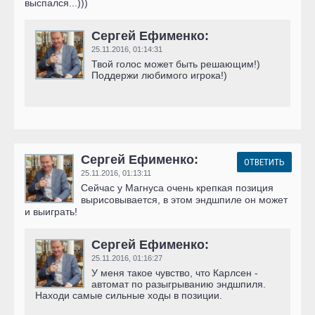
выспался...)))
Сергей Ефименко:
25.11.2016,
01:14:31
Твой голос может быть решающим!)
Поддержи любимого игрока!)
Сергей Ефименко:
ОТВЕТИТЬ
25.11.2016,
01:13:11
Сейчас у Магнуса очень крепкая позиция
вырисовывается, в этом эндшпиле он может
и выиграть!
Сергей Ефименко:
25.11.2016,
01:16:27
У меня такое чувство, что Карлсен -
автомат по разыгрыванию эндшпиля.
Находи самые сильные ходы в позиции.