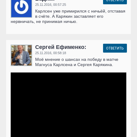
25.11.2016,
00:57:25
Карлсен уже примирился с ничьёй, отставая
в счёте. А Карякин заставляет его
нервничать, не принимая ничью.
Сергей Ефименко:
ОТВЕТИТЬ
25.11.2016,
00:58:18
Моё мнение о шансах на победу в матче
Магнуса Карлсена и Сергея Карякина.