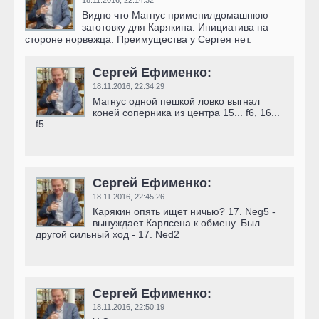
18.11.2016,
22:14:32
Видно что Магнус применилдомашнюю
заготовку для Карякина. Инициатива на
стороне норвежца. Преимущества у Сергея нет.
Сергей Ефименко:
18.11.2016,
22:34:29
Магнус одной пешкой ловко выгнал
коней соперника из центра 15... f6, 16...
f5
Сергей Ефименко:
18.11.2016,
22:45:26
Карякин опять ищет ничью? 17. Neg5 -
вынуждает Карлсена к обмену. Был
другой сильный ход - 17. Ned2
Сергей Ефименко:
18.11.2016,
22:50:19